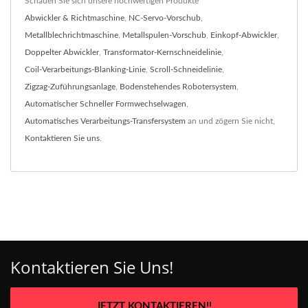
Schauen Sie sich unsere hochwertigen Produkte
Abwickler & Richtmaschine
,
NC-Servo-Vorschub
,
Metallblechrichtmaschine
,
Metallspulen-Vorschub
,
Einkopf-Abwickler
,
Doppelter Abwickler
,
Transformator-Kernschneidelinie
,
Coil-Verarbeitungs-Blanking-Linie
,
Scroll-Schneidelinie
,
Zigzag-Zuführungsanlage
,
Bodenstehendes Robotersystem
,
Automatischer Schneller Formwechselwagen
,
Automatisches Verarbeitungs-Transfersystem
an und zögern Sie nicht,
Kontaktieren Sie uns
.
Kontaktieren Sie Uns!
JETZT KONTAKTIEREN!!