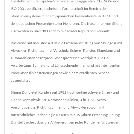
Hersteller von Stahlspulen-Stanzverarbeitungsgeräten. CE-, SGS- und
ISO 9001-zertifiziert, technische Partnerschaft im Bereich der
Stanzliniensysteme mit dem japanischen Pressenhersteller AIDA und
dem deutschen Pressenhersteller Heilbronn. Die Maschinen von Shung
Dar werden in über 30 Ländern mit solider Reputation verkauft.
Basierend auf Industrie 4.0 ist die Pressenausrüstung von Shungdar mit
Abwickler, Richtmaschine, Vorschub, Schere, Transfer, Stapelung und
automatisierten Stanzproduktionsprozessen konzipiert. Die Coil-
Verarbeitung, Schneid- und Längsschneidelinien sind mit intelligenten
Produktionsliniensteuerungen sowie einem exzellenten Service
ausgestattet.
Shung Dar bietet Kunden seit 1982 hochwertige schwere Einzel- und
Doppelkopf-Abwickler, Rotorschneidlinien, 3-in-1-NC-Servo-
Vorschubgeräte, Richtmaschinen und Abwickler sowohl mit
fortschrittlicher Technologie als auch mit 36 Jahren Erfahrung. Shung
Dar stellt sicher, dass die Anforderungen jedes Kunden erfüllt werden.