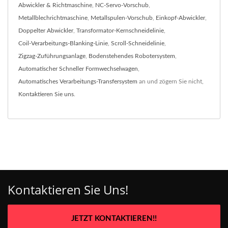
Abwickler & Richtmaschine
,
NC-Servo-Vorschub
,
Metallblechrichtmaschine
,
Metallspulen-Vorschub
,
Einkopf-Abwickler
,
Doppelter Abwickler
,
Transformator-Kernschneidelinie
,
Coil-Verarbeitungs-Blanking-Linie
,
Scroll-Schneidelinie
,
Zigzag-Zuführungsanlage
,
Bodenstehendes Robotersystem
,
Automatischer Schneller Formwechselwagen
,
Automatisches Verarbeitungs-Transfersystem
an und zögern Sie nicht,
Kontaktieren Sie uns
.
Kontaktieren Sie Uns!
JETZT KONTAKTIEREN!!