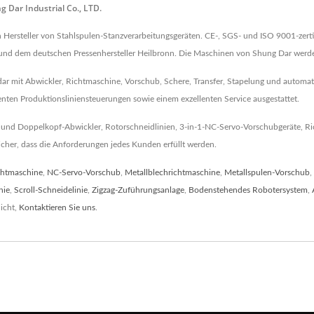
 Dar Industrial Co., LTD.
in Hersteller von Stahlspulen-Stanzverarbeitungsgeräten. CE-, SGS- und ISO 9001-zertif
 und dem deutschen Pressenhersteller Heilbronn. Die Maschinen von Shung Dar werden
dar mit Abwickler, Richtmaschine, Vorschub, Schere, Transfer, Stapelung und automati
genten Produktionsliniensteuerungen sowie einem exzellenten Service ausgestattet.
 und Doppelkopf-Abwickler, Rotorschneidlinien, 3-in-1-NC-Servo-Vorschubgeräte, Ric
sicher, dass die Anforderungen jedes Kunden erfüllt werden.
chtmaschine
,
NC-Servo-Vorschub
,
Metallblechrichtmaschine
,
Metallspulen-Vorschub
,
nie
,
Scroll-Schneidelinie
,
Zigzag-Zuführungsanlage
,
Bodenstehendes Robotersystem
,
icht,
Kontaktieren Sie uns
.