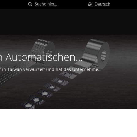
Deutsch
n Automatischen
al Co., LTD.
 tief in Taiwan verwurzelt und hat das Unternehmen
30 Ländern.