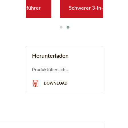
rer
Schwerer 3-In-1-Zuführer
Le
Herunterladen
Produktübersicht.
DOWNLOAD