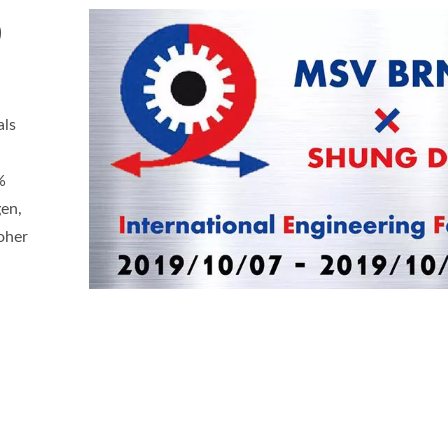
9
als
%
gen,
oher