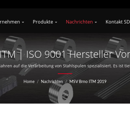
ernehmen
Produkte
Nachrichten
Kontakt SD
ITM | ISO 9001 Hersteller Vo
chtungen | Shung Dar Industri
6 Jahren auf die Verarbeitung von Stahlspulen spezialisiert. Es ist
 Kunshan, China, gegründet und erweitert aktiv sein Geschäft in 
Home
/
Nachrichten
/
MSV Brno ITM 2019