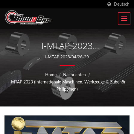
Deutsch
I-MTAP 2023
(Internationale
i-MTAP 2023/04/26-29
Maschinen-, Werkzeug-
Home
/
Nachrichten
/
Und Zubehörausstellung
I-MTAP 2023 (Internationale Maschinen, Werkzeuge & Zubehör
Auf Den Philippinen) | ISO
Philippinen)
9001 Automatische
Fütterungsausrüstung
Hersteller | Shung Dar