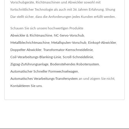
Vorschubgeräte, Richtmaschinen und Abwickler sowohl mit
fortschrittlicher Technologie als auch mit 36 Jahren Erfahrung. Shung
Dar stellt sicher, dass die Anforderungen jedes Kunden erfüllt werden.
Schauen Sie sich unsere hochwertigen Produkte
Abwickler & Richtmaschine
,
NC-Servo-Vorschub
,
Metallblechrichtmaschine
,
Metallspulen-Vorschub
,
Einkopf-Abwickler
,
Doppelter Abwickler
,
Transformator-Kernschneidelinie
,
Coil-Verarbeitungs-Blanking-Linie
,
Scroll-Schneidelinie
,
Zigzag-Zuführungsanlage
,
Bodenstehendes Robotersystem
,
Automatischer Schneller Formwechselwagen
,
Automatisches Verarbeitungs-Transfersystem
an und zögern Sie nicht,
Kontaktieren Sie uns
.