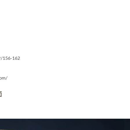
R6E厚板经济三合一送料机
SNR1薄板三合一送
/156-162
com/
面