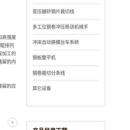
变压器矽钢片裁切线
多工位钢卷冲压移送机械手
和高强度
冲床自动换模台车系统
平辊排列
程加工的
钢板整平机
残留的内
钢卷裁切分条线
残留的应
其它设备