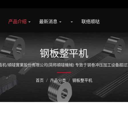
产品介绍
最新消息
联络顺哒
钢板整平机
密矫直机/順噠實業股份有限公司(简称順噠機械) 专致于钢卷冲压加工设备
绩设备已遍布全球逾30个国家。以工业4.0为基础，持续创新技术，研发
首页
/
产品分类
/
钢板整平机