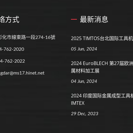
络方式
最新消息
 彰化市線東路一段274-16號
2025 TIMTOS台北国际工具
05 Jun, 2024
4-762-2020
-4-762-2022
2024 EuroBLECH 第27届
属材料加工展
gdar@ms17.hinet.net
04 Jun, 2024
2024 印度国际金属成型工具
IMTEX
29 Dec, 2023