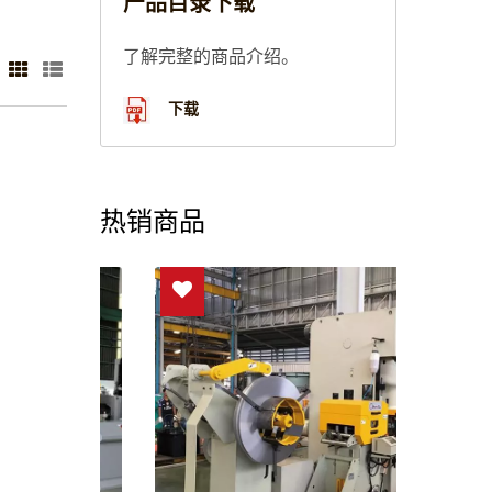
产品目录下载
了解完整的商品介绍。
下载
热销商品