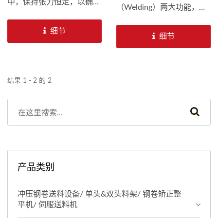
中，保持张力恒定，以确保
（Welding）两大功能，可
产品品质稳定、避免皱褶或
以在金属板或金属卷料上进
压痕。并透过多个滚轮，以
细节
行精准裁切，然后将裁好的
细节
引导材料流动并通过强大的
金属片透过焊接连接在一
力量使金属变形，主要核心
起，形成所需的结构或零
功能是控制金属材料的厚
件。裁焊机可以节省人工操
结果 1 - 2 的 2
度。
作时间、提高加工精度，尤
其适合金属加工厂或自动化
生产线使用。
产品类别
冲压钢卷送料设备/ 单头&双头料架/ 钢卷矫正整
平机/ 伺服送料机