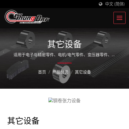
中文 (简体)
其它设备
适用于电子与精密零件、电机/电气零件、变压器零件、家
电产品零件 汽车零件、建材与装饰材料、工业设备外壳/順
噠實業股份有限公司(简称順噠機械) 专致于钢卷冲压加工设
首页
/
产品分类
/
其它设备
备超过36年，深根于台湾，并在中国昆山设立中国顺哒公
司，积极拓​​展业务触角，实绩设备已遍布全球逾30个国家。
以工业4.0为基础，持续创新技术，研发高科技整厂自动化
生产设备。
其它设备