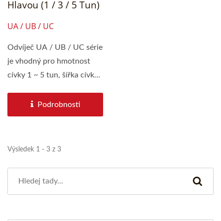
Hlavou (1 / 3 / 5 Tun)
UA / UB / UC
Odvíječ UA / UB / UC série
je vhodný pro hmotnost
cívky 1 ~ 5 tun, šířka cívky
v rozmezí...
Podrobnosti
Výsledek 1 - 3 z 3