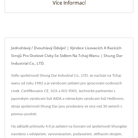
Více Informací
Jednohlavý / Dvouhlavý Odvíječ | Výrobce Lisovacích A Razících
Strojů Pro Ocelové Cívky Se Sídlem Na Tchaj-Wanu | Shung Dar
Industrial Co., LTD.
Sídlo společnosti Shung Dar Industrial Co., LTD. se nachází na Tchaj-
wanu od roku 1982 a je výrobcem zařízení pro zpracování ocelových
cívek. Certifikováno CE, SGS a ISO 9001, technické partnerství s
japonským výrobcem lisů AIDA a německým výrobcem lisů Heilbronn,
stroje společnosti Shung Dar jsou prodávány ve více než 30 zemích s
pevnou pověstí.
Na základě průmyslu 4.0 je zařízení na lisování od společnosti Shungdar
navrženo s odvíječem, vyrovnávačem, podavačem, stříhacím strojem,