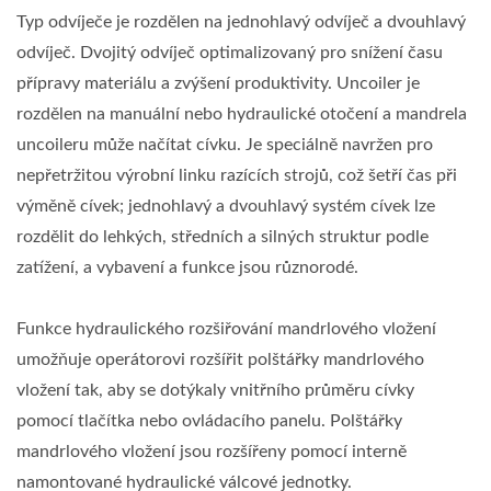
Typ odvíječe je rozdělen na jednohlavý odvíječ a dvouhlavý
odvíječ. Dvojitý odvíječ optimalizovaný pro snížení času
přípravy materiálu a zvýšení produktivity. Uncoiler je
rozdělen na manuální nebo hydraulické otočení a mandrela
uncoileru může načítat cívku. Je speciálně navržen pro
nepřetržitou výrobní linku razících strojů, což šetří čas při
výměně cívek; jednohlavý a dvouhlavý systém cívek lze
rozdělit do lehkých, středních a silných struktur podle
zatížení, a vybavení a funkce jsou různorodé.
Funkce hydraulického rozšiřování mandrlového vložení
umožňuje operátorovi rozšířit polštářky mandrlového
vložení tak, aby se dotýkaly vnitřního průměru cívky
pomocí tlačítka nebo ovládacího panelu. Polštářky
mandrlového vložení jsou rozšířeny pomocí interně
namontované hydraulické válcové jednotky.