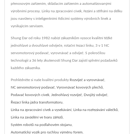
přenosovým zařízením, skládacím zařízením a automatizovanými
výrobními procesy. Linky na zpracování cívek, řezání a stříhání na délku
jsou navrženy s inteligentními řídicími systémy výrobních linek a
vynikajícím servisem.
Shung Dar od roku 1982 nabízí zákazníkům vysoce kvalitní těžké
jednohlavé a dvouhlavé odvíječe, rotační řezací linku, 3 v 1 NC
servomotorový podavač, vyrovnávač a odvíječ. S pokročilou
technologií a 36 lety zkušeností Shung Dar zajistí splnění požadavků
každého zákazníka.
Prohlédněte si naše kvalitní produkty
Rozvíječ a vyrovnávač
,
NC servomotorový podavač
,
Vyrovnávač kovových plechů
,
Podavač kovových cívek
,
Jednohlavý rozvíječ
,
Dvojitý odvíječ
,
Řezací linka jádra transformátoru
,
Linka na zpracování cívek a vysekávání
,
Linka na rozřezávání válečků
,
Linka na zavádění ve tvaru zářezů
,
Systém robotů na podlahovém stojanu
,
Automatický vozík pro rychlou výměnu forem
,