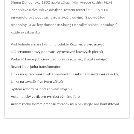
Shung Dar od roku 1982 nabízí zákazníkům vysoce kvalitní těžké
jednohlavé a dvouhlavé odvíječe, rotační řezací linku, 3 v 1 NC
servomotorový podavač, vyrovnávač a odvíječ. S pokročilou
technologií a 36 lety zkušeností Shung Dar zajistí splnění požadavků
každého zákazníka.
Prohlédněte si naše kvalitní produkty
Rozvíječ a vyrovnávač
,
NC servomotorový podavač
,
Vyrovnávač kovových plechů
,
Podavač kovových cívek
,
Jednohlavý rozvíječ
,
Dvojitý odvíječ
,
Řezací linka jádra transformátoru
,
Linka na zpracování cívek a vysekávání
,
Linka na rozřezávání válečků
,
Linka na zavádění ve tvaru zářezů
,
Systém robotů na podlahovém stojanu
,
Automatický vozík pro rychlou výměnu forem
,
Automatický systém přenosu zpracování
a neváhejte nás
kontaktovat
.