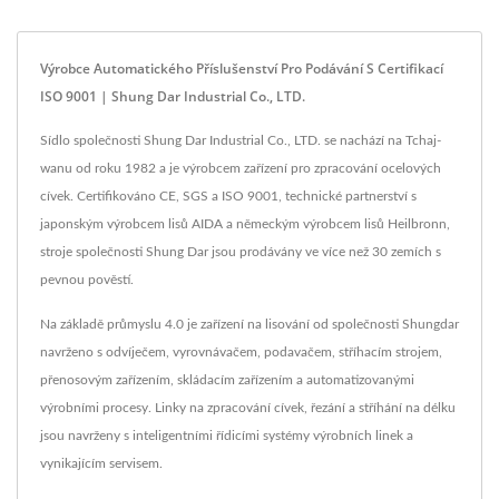
Výrobce Automatického Příslušenství Pro Podávání S Certifikací
ISO 9001 | Shung Dar Industrial Co., LTD.
Sídlo společnosti Shung Dar Industrial Co., LTD. se nachází na Tchaj-
wanu od roku 1982 a je výrobcem zařízení pro zpracování ocelových
cívek. Certifikováno CE, SGS a ISO 9001, technické partnerství s
japonským výrobcem lisů AIDA a německým výrobcem lisů Heilbronn,
stroje společnosti Shung Dar jsou prodávány ve více než 30 zemích s
pevnou pověstí.
Na základě průmyslu 4.0 je zařízení na lisování od společnosti Shungdar
navrženo s odvíječem, vyrovnávačem, podavačem, stříhacím strojem,
přenosovým zařízením, skládacím zařízením a automatizovanými
výrobními procesy. Linky na zpracování cívek, řezání a stříhání na délku
jsou navrženy s inteligentními řídicími systémy výrobních linek a
vynikajícím servisem.