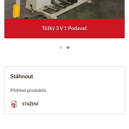
Těžký 3 V 1 Podavač
Stáhnout
Přehled produktů.
STAŽENÍ