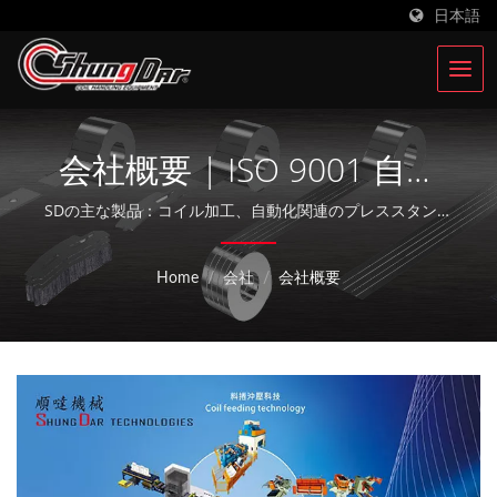
日本語
会社概要 | ISO 9001 自動
給餌装置メーカー | Shung
SDの主な製品：コイル加工、自動化関連のプレススタンピ
ングライン。
Dar Industrial Co., LTD.
Home
/
会社
/
会社概要