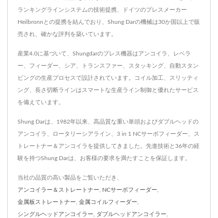
ランキングラインシステムの技術提携、ドイツのプレスメーカー
Heilbronnとの提携を結んでおり、Shung Darの機械は30か国以上で販
売され、確かな評判を築いています。
産業4.0に基づいて、Shungdarのプレス機器はアンコイラ、レベラ
ー、フィーダー、シア、トランスファー、スタッキング、自動スタン
ピングの生産プロセスで設計されています。コイル加工、スリッティ
ング、長さ切断ラインはスマートな生産ライン制御と優れたサービス
を備えています。
Shung Darは、1982年以来、高品質な重い単頭およびダブルヘッドの
アンコイラ、ロータリーシアライン、3 in 1 NCサーボフィーダー、ス
トレートナー＆アンコイラを提供してきました。先進技術と36年の経
験を持つShung Darは、お客様の要求を満たすことを保証します。
当社の品質の高い製品をご覧いただき、
アンコイラー＆ストレートナー
,
NCサーボフィーダー
,
金属板ストレートナー
,
金属コイルフィーダー
,
シングルヘッドアンコイラー
,
ダブルヘッドアンコイラー
,