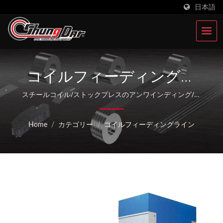
日本語
コイルフィーディングラ
イン | 台湾を拠点とする鋼
スチールコイル/ストックプレスのアンワインディング/ス
トレートニング/フィーディングライン、コンパクトなシ
板コイルプレスおよびス
ート金プレスフィードライン、コイル/金属加工機器、コ
Home
/
カテゴリー
/
コイルフィーディングライン
イルハンドリングおよびレベリング/フィーディングユニ
タンピング機メーカー |
ット / Shungdar Industrial Co., Ltd.は36年以上にわたり
Shung Dar Industrial Co.,
鋼板コイルスタンピング加工機器に特化しています。台湾
に根付き、中国の昆山にSoondar Companyを設立し、積
LTD.
極的に30カ国に事業を拡大しています。