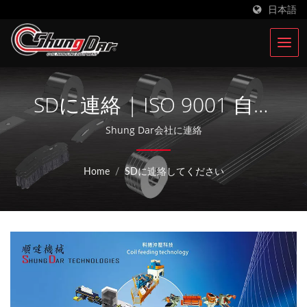
日本語
SDに連絡 | ISO 9001 自動
給餌装置メーカー | Shung
Shung Dar会社に連絡
Dar Industrial Co., LTD.
Home
/
SDに連絡してください