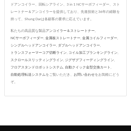
ドアンコイラー、回転シアライン、3 in 1 NCサーボフィーダー、スト
レートナー＆アンコイラーを提供しており、先進技術と36年の経験を
持って、Shung Darは各顧客の要求に応えています。
私たちの高品質な製品
アンコイラー＆ストレートナー
,
NCサーボフィーダー
,
金属板ストレートナー
,
金属コイルフィーダー
,
シングルヘッドアンコイラー
,
ダブルヘッドアンコイラー
,
トランスフォーマーコア切断ライン
,
コイル加工ブランキングライン
,
スクロールスリッティングライン
,
ジグザグフィーディングライン
,
フロアスタンドロボットシステム
,
自動クイック金型交換カート
,
自動処理転送システム
をご覧いただき、
お問い合わせ
をお気軽にどう
ぞ。