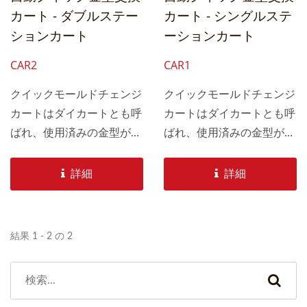
カート - ダブルステー
カート - シングルステ
ションカート
ーションカート
CAR2
CAR1
クイックモールドチェンジ
クイックモールドチェンジ
カートはダイカートとも呼
カートはダイカートとも呼
ばれ、使用済みの金型が引
ばれ、使用済みの金型が引
き出されて使用する金型に
き出されて使用する金型に
置かれた後、ダイカートは
置かれた後、ダイカートは
詳細
詳細
元の位置に戻ります。ダブ
元の位置に戻ります。異な
ルステーションカートは2
るパンチ仕様や操作システ
つの金型を積載でき、最速
ムに合わせたカスタマイズ
結果 1 - 2 の 2
の時間で交換できるため、
デザイン。自動車の板金、
パンチングの待機時間を節
自動車およびオートバイ部
約し、生産中に頻繁に金型
品、大型家電（エアコン、
を変更する必要に応えま
冷蔵庫、洗濯機）などのス