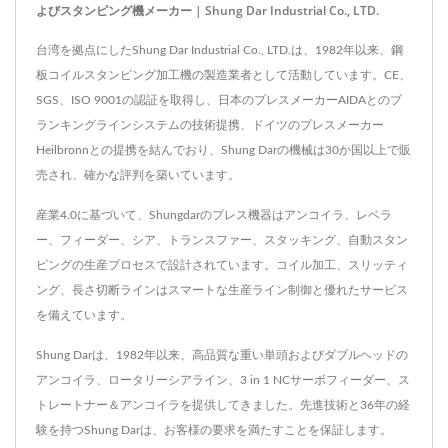
よびスタンピング機メーカー | Shung Dar Industrial Co., LTD.
台湾を拠点にしたShung Dar Industrial Co., LTD.は、1982年以来、鋼
板コイルスタンピング加工機の製造業者として活動しています。CE、
SGS、ISO 9001の認証を取得し、日本のプレスメーカーAIDAとのブ
ランキングラインシステムの技術提携、ドイツのプレスメーカー
Heilbronnとの提携を結んでおり、Shung Darの機械は30か国以上で販
売され、確かな評判を築いています。
産業4.0に基づいて、Shungdarのプレス機器はアンコイラ、レベラ
ー、フィーダー、シア、トランスファー、スタッキング、自動スタン
ピングの生産プロセスで設計されています。コイル加工、スリッティ
ング、長さ切断ラインはスマートな生産ライン制御と優れたサービス
を備えています。
Shung Darは、1982年以来、高品質な重い単頭およびダブルヘッドの
アンコイラ、ロータリーシアライン、3 in 1 NCサーボフィーダー、ス
トレートナー＆アンコイラを提供してきました。先進技術と36年の経
験を持つShung Darは、お客様の要求を満たすことを保証します。