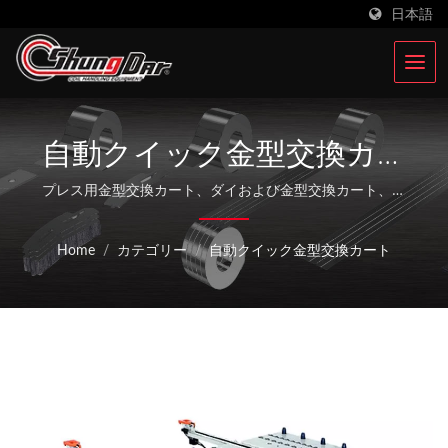
日本語
自動クイック金型交換カー
ト | 台湾を拠点とする鋼板
プレス用金型交換カート、ダイおよび金型交換カート、ダ
イ/金型カートシステム、金型交換ハンドリング装置 /
コイルプレスおよびスタ
Shungdar Industrial Co., Ltd.は36年以上にわたり鋼板コ
Home
/
カテゴリー
/
自動クイック金型交換カート
イルスタンピング加工機器に特化しています。台湾に根付
ンピング機メーカー |
き、中国の昆山にSoondar Companyを設立し、積極的に
Shung Dar Industrial Co.,
30カ国に事業を拡大しています。
LTD.