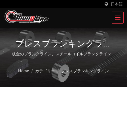
日本語
プレスブランキングライ
ン | 台湾を拠点とする鋼板
板金のブランクライン、スチールコイルブランクライン、
コイル加工ブランクライン、コイルシートスクロールスリ
コイルプレスおよびスタ
ッティングライン、スクロールスリッティング加工ライ
Home
/
カテゴリー
/
プレスブランキングライン
ン、サーボジグザグフィーディングライン、ジグザグフィ
ンピング機メーカー |
ーダー付きコイルフィーディングライン、ジグザグおよび
Shung Dar Industrial Co.,
プレスブランクライン / Shungdar Industrial Co., Ltd.は
36年以上にわたり鋼板コイルスタンピング加工機器に特化
LTD.
しています。台湾に根付き、中国の昆山にSoondar
Companyを設立し、積極的に30カ国に事業を拡大してい
ます。