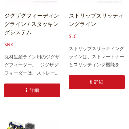
ジグザグフィーディン
ストリップスリッティ
グライン / スタッキン
ングライン
グシステム
SLC
SNX
ストリップスリッティング
ラインは、ストレートナー
丸材生産ライン用のジグザ
とスリッティング機能を備
グフィーダー。 ジグザグ
えています。 シュンダー
フィーダーは、ストレート
のストリップスリッティン
ラインと比較して約20％の
詳細
グラインは、モーターのス
材料を節約します。 材料
詳細
テーターとローターのプレ
の利用を最大化し、材料コ
スライン、およびプレスス
ストの無駄を最小化しま
タンピングの母コイルをス
す。
リッティングラインの原理