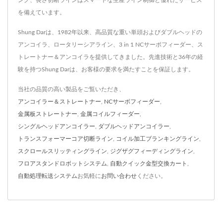
ング、長さ切断ラインはスマートな生産ライン制御と優れたサービス
を備えています。
Shung Darは、1982年以来、高品質な重い単頭およびダブルヘッドの
アンコイラ、ロータリーシアライン、3 in 1 NCサーボフィーダー、ス
トレートナー＆アンコイラを提供してきました。先進技術と36年の経
験を持つShung Darは、お客様の要求を満たすことを保証します。
当社の品質の高い製品をご覧いただき、
アンコイラー＆ストレートナー
,
NCサーボフィーダー
,
金属板ストレートナー
,
金属コイルフィーダー
,
シングルヘッドアンコイラー
,
ダブルヘッドアンコイラー
,
トランスフォーマーコア切断ライン
,
コイル加工ブランキングライン
,
スクロールスリッティングライン
,
ジグザグフィーディングライン
,
フロアスタンドロボットシステム
,
自動クイック金型交換カート
,
自動処理転送システム
お気軽に
お問い合わせ
ください。