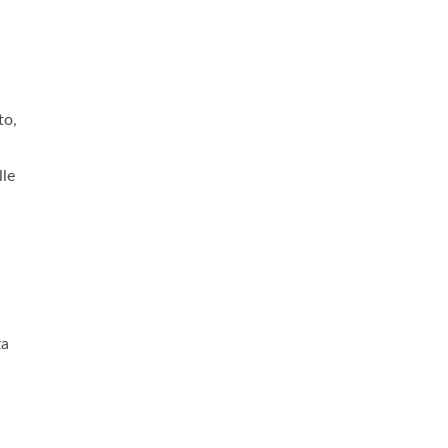
to,
lle
za