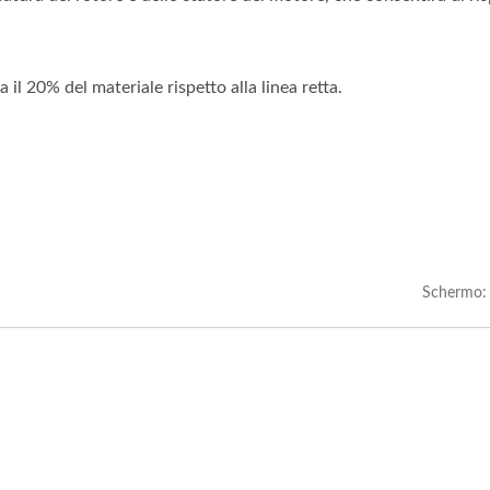
 il 20% del materiale rispetto alla linea retta.
entatore Pesante 3 In 1
Alimentatore Leggero 3
Schermo: