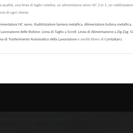
 qualità, una linea di taglio rotativa, un alimentatore servo NC 3 in 1, un raddrizzatore
nze di ogni cliente.
limentatore NC servo
,
Raddrizzatore lamiera metallica
,
Alimentatore bobina metallica
,
a Lavorazione delle Bobine
,
Linea di Taglio a Scroll
,
Linea di Alimentazione a Zig Zag
,
S
ma di Trasferimento Automatico della Lavorazione
e sentiti libero di
Contattarci
.