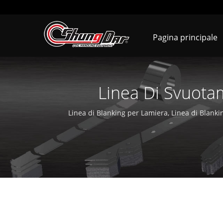
Pagina principale
Linea Di Svuota
Pressatura E La St
Linea di Blanking per Lamiera, Linea di Blankin
Elaborazione Taglio a Spirale, Linea di Alimen
Shungdar Industrial Co., Ltd. è specializzata nell'
la Soondar Compnay a 