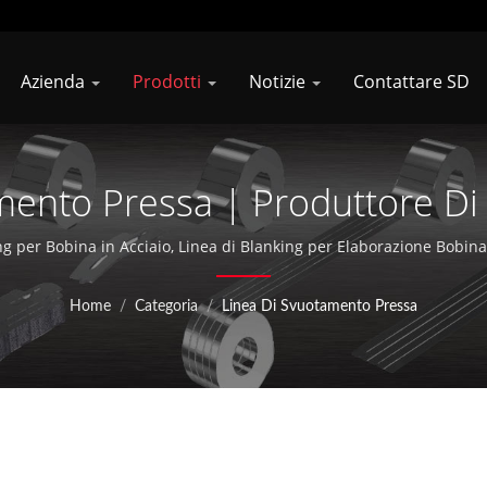
Azienda
Prodotti
Notizie
Contattare SD
mento Pressa | Produttore Di
ampatura Di Bobine D'Acciaio 
g per Bobina in Acciaio, Linea di Blanking per Elaborazione Bobina,
tazione Servo Zig Zag, Linea di Alimentazione Bobina con Alimentato
Shung Dar Industrial Co., LTD
attrezzatura per la lavorazione di bobine d'acciaio da oltre 36 ann
Home
/
Categoria
/
Linea Di Svuotamento Pressa
Kunshan, in Cina, espandendo attivamente la propria presenza co