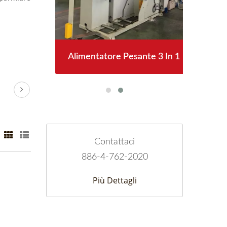
 In 1
Alimentatore Pesante 3 In 1
Ali
Contattaci
886-4-762-2020
Più Dettagli