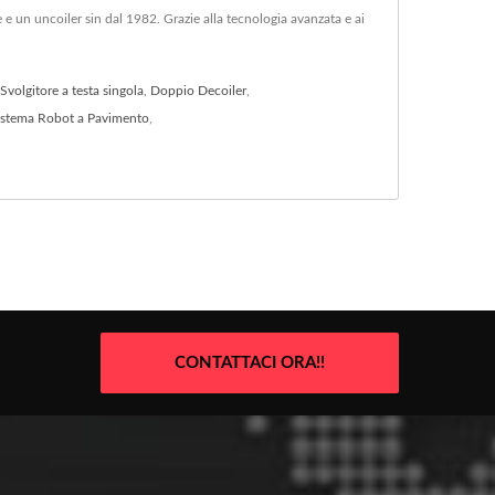
 e un uncoiler sin dal 1982. Grazie alla tecnologia avanzata e ai
Svolgitore a testa singola
,
Doppio Decoiler
,
istema Robot a Pavimento
,
CONTATTACI ORA!!