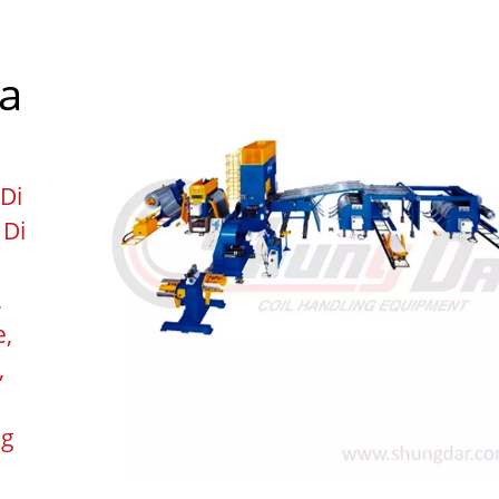
a
 Di
 Di
,
e,
,
ng