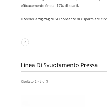
efficacemente fino al 17% di scarti.
Il feeder a zig-zag di SD consente di risparmiare circa
Alimentatore Leggero 3 In 1
Alim
Linea Di Svuotamento Pressa
Risultato 1 - 3 di 3