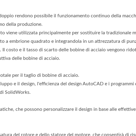
 doppio rendono possibile il funzionamento continuo della macch
mo della produzione.
to viene utilizzata principalmente per sostituire la tradizionale
vuoto a embrione quadrato e integrandola in un attrezzatura di pu
Il costo e il tasso di scarto delle bobine di acciaio vengono ridot
ttiva delle bobine di acciaio.
le per il taglio di bobine di acciaio.
viluppo e il design, l'efficienza del design AutoCAD e i programmi 
 di SolidWorks.
iche, che possono personalizzare il design in base alle effettive
essatura del rotore e dello statore del motore, che consentirà di r