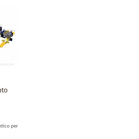
nto
tico per