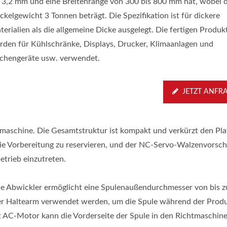
s 3,2 mm und eine Breitenrange von 300 bis 800 mm hat, wobei 
ckelgewicht 3 Tonnen beträgt. Die Spezifikation ist für dickere
terialien als die allgemeine Dicke ausgelegt. Die fertigen Produk
rden für Kühlschränke, Displays, Drucker, Klimaanlagen und
chengeräte usw. verwendet.
JETZT ANFR
maschine. Die Gesamtstruktur ist kompakt und verkürzt den Pla
ür die Vorbereitung zu reservieren, und der NC-Servo-Walzenvorsc
etrieb einzutreten.
ie Abwickler ermöglicht eine Spulenaußendurchmesser von bis 
ter Haltearm verwendet werden, um die Spule während der Prod
 AC-Motor kann die Vorderseite der Spule in den Richtmaschin