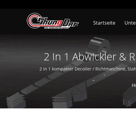
Startseite
Unt
2 In 1 Abwickler & R
Ländern Verk
2 in 1 kompakter Decoiler / Richtmaschine, Sta
Industrial Co., Ltd. ist seit mehr als 36 Jahren 
Automatisierungs-Sta
Soondar in Kuns
H