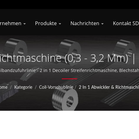
ernehmen
Produkte
Nachrichten
Kontakt SD
ichtmaschine (0,3 - 3,2 Mm) |
aufter Weltweit Führender H
hlbandzufuhrlinie - 2 in 1 Decoiler Streifenrichtmaschine, Blechsta
auf Stahlspulen-Stanzverarbeitungsausrüstung spezialisiert. Es ist
hlspulen-Stanzgeräten | Shun
han, China, gegründet und erweitert aktiv seine Geschäftstätigkei
ome
/
Kategorie
/
Coil-Vorschublinie
/
2 In 1 Abwickler & Richtmasch
LTD.