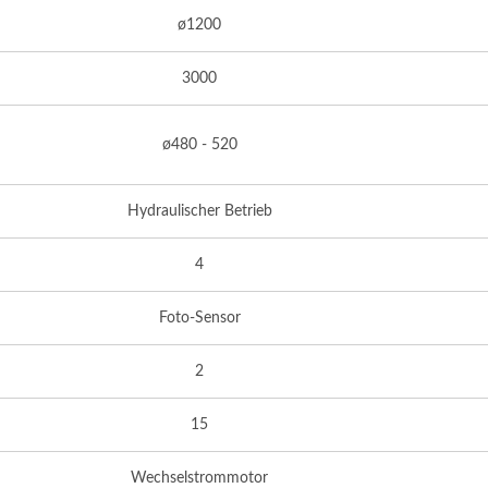
ø1200
3000
ø480 - 520
Hydraulischer Betrieb
4
werer 3-In-1-Zuführer
Leichter 3-In-1-Zufüh
Foto-Sensor
2
15
Wechselstrommotor