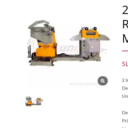
2
R
S
2 
De
Un
De
Pr