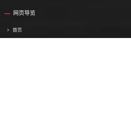
网页导览
首页
公司介绍
产品介绍
最新消息
联络顺哒
Copyright © 2026
順噠實業股份有限公司
All Rights Reserved.
Consulted & Designed by
Ready-Market