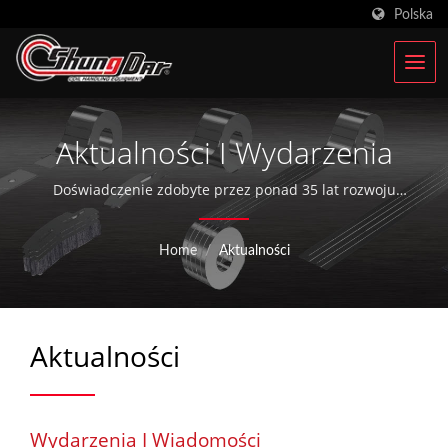
Polska
Aktualności I Wydarzenia
Doświadczenie zdobyte przez ponad 35 lat rozwoju
urządzeń do automatyzacji produkcji czyni SHUNGDAR
solidnym punktem odniesienia dzisiaj w sektorze
Home
/
Aktualności
przetwórstwa stali.
Aktualności
Wydarzenia I Wiadomości