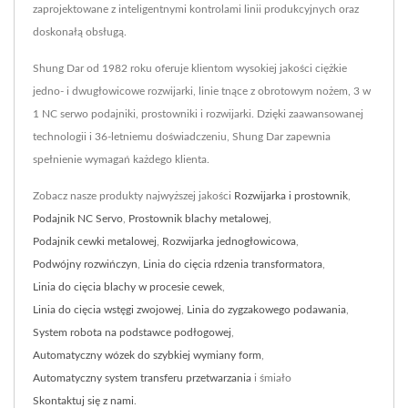
zaprojektowane z inteligentnymi kontrolami linii produkcyjnych oraz
doskonałą obsługą.
Shung Dar od 1982 roku oferuje klientom wysokiej jakości ciężkie
jedno- i dwugłowicowe rozwijarki, linie tnące z obrotowym nożem, 3 w
1 NC serwo podajniki, prostowniki i rozwijarki. Dzięki zaawansowanej
technologii i 36-letniemu doświadczeniu, Shung Dar zapewnia
spełnienie wymagań każdego klienta.
Zobacz nasze produkty najwyższej jakości
Rozwijarka i prostownik
,
Podajnik NC Servo
,
Prostownik blachy metalowej
,
Podajnik cewki metalowej
,
Rozwijarka jednogłowicowa
,
Podwójny rozwińczyn
,
Linia do cięcia rdzenia transformatora
,
Linia do cięcia blachy w procesie cewek
,
Linia do cięcia wstęgi zwojowej
,
Linia do zygzakowego podawania
,
System robota na podstawce podłogowej
,
Automatyczny wózek do szybkiej wymiany form
,
Automatyczny system transferu przetwarzania
i śmiało
Skontaktuj się z nami
.