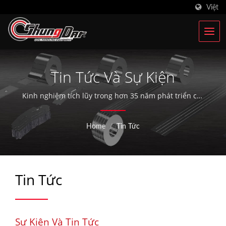
Việt
Tin Tức Và Sự Kiện
Kinh nghiệm tích lũy trong hơn 35 năm phát triển các
cơ sở sản xuất tự động hóa làm cho SHUNGDAR trở
thành một điểm tham khảo đáng tin cậy trong ngành
Home
/
Tin Tức
công nghiệp chế biến thép ngày nay.
Tin Tức
Sự Kiện Và Tin Tức