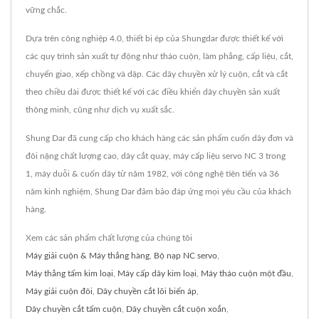
vững chắc.
Dựa trên công nghiệp 4.0, thiết bị ép của Shungdar được thiết kế với
các quy trình sản xuất tự động như tháo cuộn, làm phẳng, cấp liệu, cắt,
chuyển giao, xếp chồng và dập. Các dây chuyền xử lý cuộn, cắt và cắt
theo chiều dài được thiết kế với các điều khiển dây chuyền sản xuất
thông minh, cũng như dịch vụ xuất sắc.
Shung Dar đã cung cấp cho khách hàng các sản phẩm cuốn dây đơn và
đôi nặng chất lượng cao, dây cắt quay, máy cấp liệu servo NC 3 trong
1, máy duỗi & cuốn dây từ năm 1982, với công nghệ tiên tiến và 36
năm kinh nghiệm, Shung Dar đảm bảo đáp ứng mọi yêu cầu của khách
hàng.
Xem các sản phẩm chất lượng của chúng tôi
Máy giải cuộn & Máy thẳng hàng
,
Bộ nạp NC servo
,
Máy thẳng tấm kim loại
,
Máy cấp dây kim loại
,
Máy tháo cuộn một đầu
,
Máy giải cuộn đôi
,
Dây chuyền cắt lõi biến áp
,
Dây chuyền cắt tấm cuộn
,
Dây chuyền cắt cuộn xoắn
,