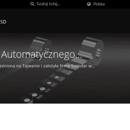
Polska
 SD
o Automatycznego
al Co., LTD.
orzeniona na Tajwanie i założyła firmę Soondar w
ów.