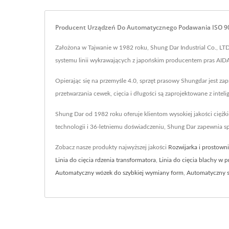
Producent Urządzeń Do Automatycznego Podawania ISO 900
Założona w Tajwanie w 1982 roku, Shung Dar Industrial Co., LTD.
systemu linii wykrawających z japońskim producentem pras AIDA
Opierając się na przemyśle 4.0, sprzęt prasowy Shungdar jest 
przetwarzania cewek, cięcia i długości są zaprojektowane z intel
Shung Dar od 1982 roku oferuje klientom wysokiej jakości ciężki
technologii i 36-letniemu doświadczeniu, Shung Dar zapewnia s
Zobacz nasze produkty najwyższej jakości
Rozwijarka i prostown
Linia do cięcia rdzenia transformatora
,
Linia do cięcia blachy w 
Automatyczny wózek do szybkiej wymiany form
,
Automatyczny s