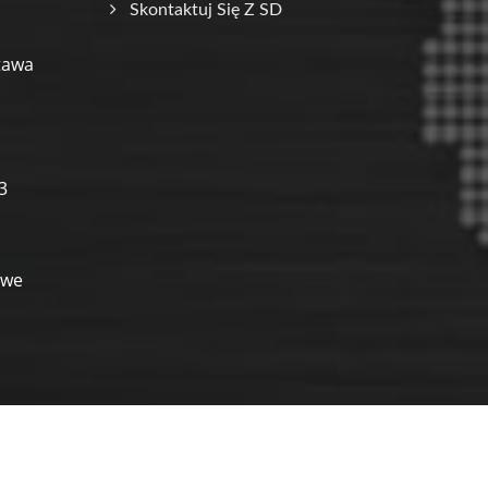
Skontaktuj Się Z SD
tawa
3
owe
Consulted & Designed by
Ready-Market