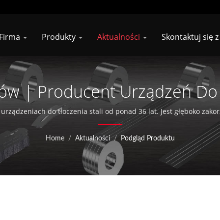
Firma
Produkty
Aktualności
Skontaktuj się z
ów | Producent Urządzeń D
SO 9001 | Shung Dar Industri
w urządzeniach do tłoczenia stali od ponad 36 lat. Jest głęboko zak
nshan, w Chinach, aktywnie poszerzając swoje działania na 30 kraj
Home
/
Aktualności
/
Podgląd Produktu