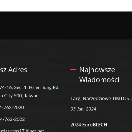
sz Adres
Najnowsze
Wiadomości
74-16, Sec. 1, Hsien Tung Rd.,
a City 500, Taiwan
Targi Narzędziowe TIMTOS 
4-762-2020
05 Jun, 2024
-4-762-2022
2024 EuroBLECH
gdar@ms17.hinet.net