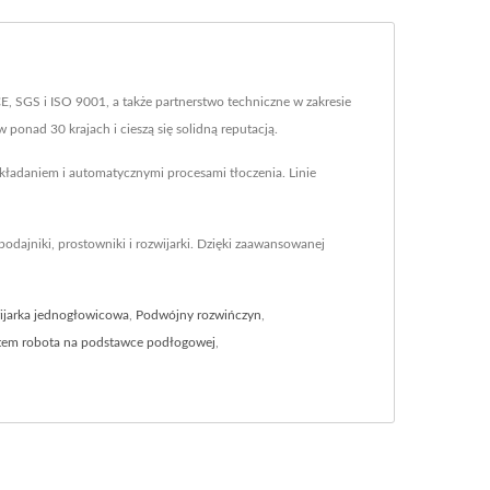
E, SGS i ISO 9001, a także partnerstwo techniczne w zakresie
onad 30 krajach i cieszą się solidną reputacją.
kładaniem i automatycznymi procesami tłoczenia. Linie
odajniki, prostowniki i rozwijarki. Dzięki zaawansowanej
ijarka jednogłowicowa
,
Podwójny rozwińczyn
,
tem robota na podstawce podłogowej
,