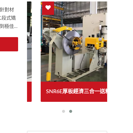
針對材
，二段式矯
到極佳
，方便
用於薄不
高硬度、
有效消
度差別
整平效
料機
SNR6E厚板經濟三合一送料機
S