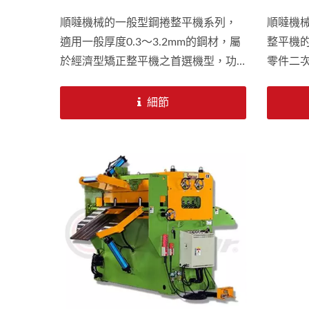
順噠機械的一般型鋼捲整平機系列，
順噠機
適用一般厚度0.3～3.2mm的鋼材，屬
整平機
於經濟型矯正整平機之首選機型，功
零件二
能俱全且價格實惠。
平坦度
工的異
細節
性能整
弧度或
消除鋼
程的鈑
SNR1薄板三合一送料機
SN