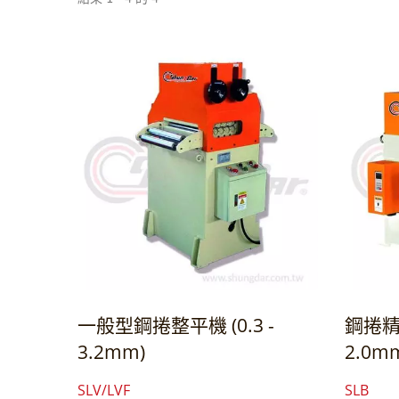
一般型鋼捲整平機 (0.3 -
鋼捲精密
3.2mm)
2.0m
SLV/LVF
SLB