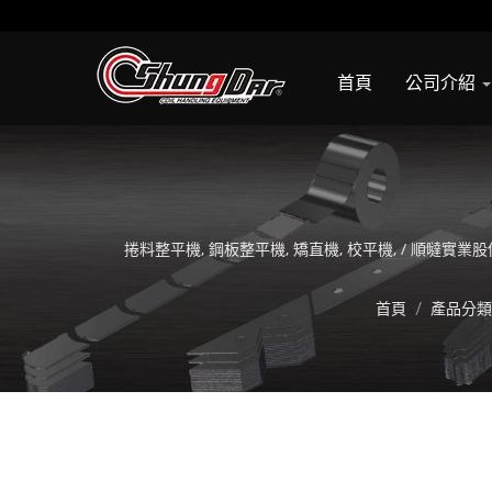
首頁
公司介紹
捲料整平機, 鋼板整平機, 矯直機, 校平機, / 順
角，實績設備已遍
首頁
/
產品分類