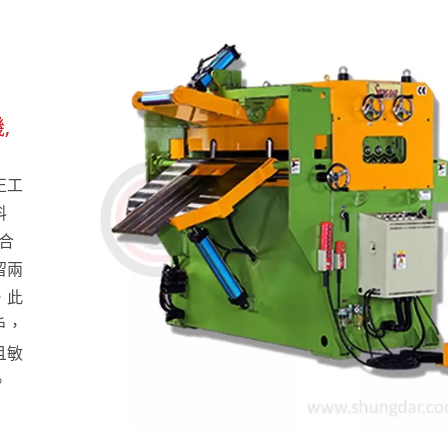
,
正工
料
合
留兩
，此
戶，
且敏
。