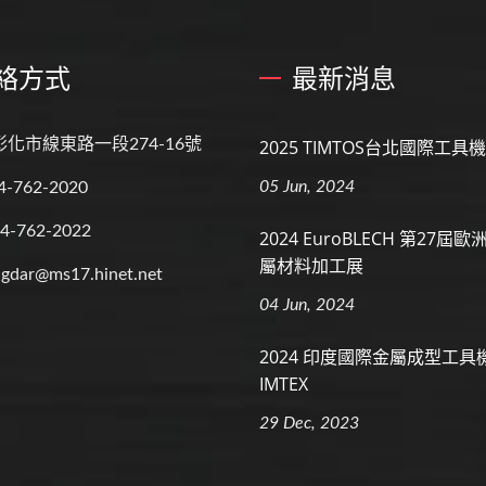
絡方式
最新消息
 彰化市線東路一段274-16號
2025 TIMTOS台北國際工具
05 Jun, 2024
4-762-2020
-4-762-2022
2024 EuroBLECH 第27屆
屬材料加工展
gdar@ms17.hinet.net
04 Jun, 2024
2024 印度國際金屬成型工具
IMTEX
29 Dec, 2023