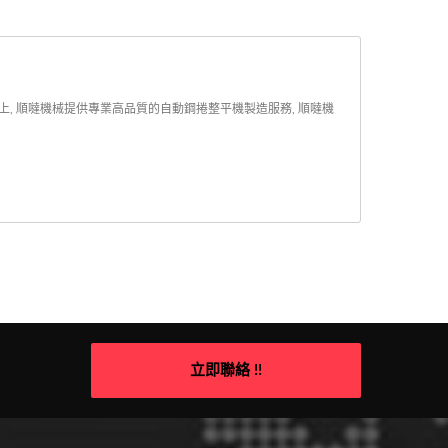
上, 順噠機械提供專業高品質的自動鋼捲整平機製造服務, 順噠機
立即聯絡 !!