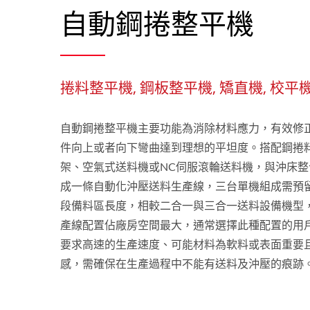
自動鋼捲整平機
捲料整平機, 鋼板整平機, 矯直機, 校平機
自動鋼捲整平機主要功能為消除材料應力，有效修
件向上或者向下彎曲達到理想的平坦度。搭配鋼捲
架、空氣式送料機或NC伺服滾輪送料機，與沖床整
成一條自動化沖壓送料生產線，三台單機組成需預
段備料區長度，相較二合一與三合一送料設備機型
產線配置佔廠房空間最大，通常選擇此種配置的用
要求高速的生產速度、可能材料為軟料或表面重要
感，需確保在生產過程中不能有送料及沖壓的痕跡