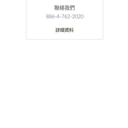
聯絡我們
886-4-762-2020
詳細資料