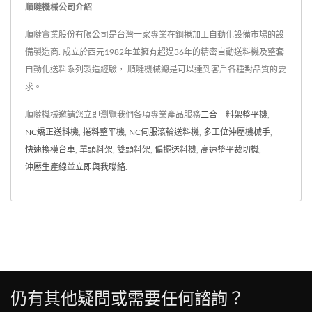
順噠機械公司介紹
順噠實業股份有限公司是台灣一家專業在鋼捲加工自動化設備市場的設
備製造商. 成立於西元1982年並擁有超過36年的精密自動送料機及整套
自動化送料系列製造經驗， 順噠機械總是可以達到客戶各種對品質的要
求。
順噠機械邀請您立即瀏覽我們各項專業產品服務
二合一料架整平機
,
NC矯正送料機
,
捲料整平機
,
NC伺服滾輪送料機
,
多工位沖壓機械手
,
快速換模台車
,
單頭料架
,
雙頭料架
,
偏擺送料機
,
高速整平裁切機
,
沖壓生產線
並
立即與我聯絡
.
仍有其他疑問或需要任何諮詢？