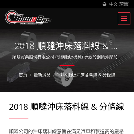
中文 (繁體)
2018 順噠沖床落料線 & 分
條線
順噠實業股份有限公司 (簡稱順噠機械) 專致於鋼捲沖壓加工
設備超過36年，深根於臺灣，並在中國昆山設立中國順噠公
司，積極拓展業務觸角，實績設備已遍布全球逾30個國家。
首頁
/
最新消息
/
2018 順噠沖床落料線 & 分條線
以工業4.0為基礎，持續創新技術，研發高科技整廠自動化
生產設備。
2018 順噠沖床落料線 & 分條線
順噠公司的沖床落料線意旨在滿足汽車和製造商的嚴格