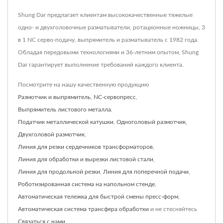
Shung Dar предлагает клиентам высококачественные тяжелые
одно- и двухголовочные разматыватели, ротационные ножницы, 3
в 1 NC серво-подачу, выпрямитель и разматыватель с 1982 года.
Обладая передовыми технологиями и 36-летним опытом, Shung
Dar гарантирует выполнение требований каждого клиента.
Посмотрите на нашу качественную продукцию
Размотчик и выпрямитель
,
NC-сервопресс
,
Выпрямитель листового металла
,
Податчик металлической катушки
,
Одноголовый размотчик
,
Двухголовой размотчик
,
Линия для резки сердечников трансформаторов
,
Линия для обработки и вырезки листовой стали
,
Линия для продольной резки
,
Линия для поперечной подачи
,
Роботизированная система на напольном стенде
,
Автоматическая тележка для быстрой смены пресс-форм
,
Автоматическая система трансфера обработки
и не стесняйтесь
Связаться с нами
.