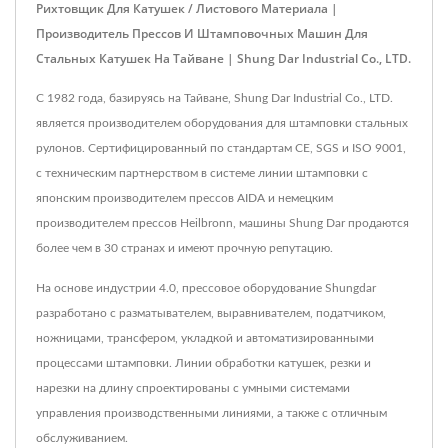
Рихтовщик Для Катушек / Листового Материала |
Производитель Прессов И Штамповочных Машин Для
Стальных Катушек На Тайване | Shung Dar Industrial Co., LTD.
С 1982 года, базируясь на Тайване, Shung Dar Industrial Co., LTD.
является производителем оборудования для штамповки стальных
рулонов. Сертифицированный по стандартам CE, SGS и ISO 9001,
с техническим партнерством в системе линии штамповки с
японским производителем прессов AIDA и немецким
производителем прессов Heilbronn, машины Shung Dar продаются
более чем в 30 странах и имеют прочную репутацию.
На основе индустрии 4.0, прессовое оборудование Shungdar
разработано с разматывателем, выравнивателем, податчиком,
ножницами, трансфером, укладкой и автоматизированными
процессами штамповки. Линии обработки катушек, резки и
нарезки на длину спроектированы с умными системами
управления производственными линиями, а также с отличным
обслуживанием.