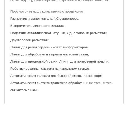
гарантирует удовлетворение потребностей каждого клиента.
Просмотрите нашу качественную продукцию
Размотчик и выпрямитель
,
NC-сервопресс
,
Выпрямитель листового металла
,
Податчик металлической катушки
,
Одноголовый размотчик
,
Двухголовой размотчик
,
Линия для резки сердечников трансформаторов
,
Линия для обработки и вырезки листовой стали
,
Линия для продольной резки
,
Линия для поперечной подачи
,
Роботизированная система на напольном стенде
,
Автоматическая тележка для быстрой смены пресс-форм
,
Автоматическая система трансфера обработки
и не стесняйтесь
свяжитесь с нами
.