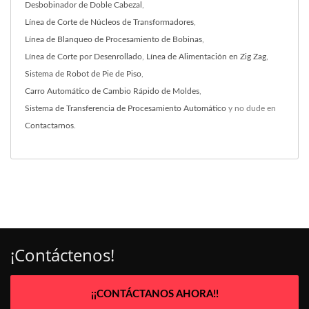
Desbobinador de Doble Cabezal
,
Línea de Corte de Núcleos de Transformadores
,
Línea de Blanqueo de Procesamiento de Bobinas
,
Línea de Corte por Desenrollado
,
Línea de Alimentación en Zig Zag
,
Sistema de Robot de Pie de Piso
,
Carro Automático de Cambio Rápido de Moldes
,
Sistema de Transferencia de Procesamiento Automático
y no dude en
Contactarnos
.
¡Contáctenos!
¡¡CONTÁCTANOS AHORA!!