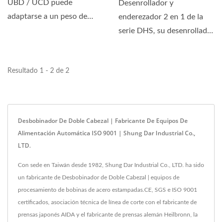
UBD / UCD puede
Desenrollador y
adaptarse a un peso de
enderezador 2 en 1 de la
bobina de 1 a 5 toneladas,
serie DHS, su desenrollador
con un ancho...
de doble cabeza con
enderezador...
Resultado 1 - 2 de 2
Desbobinador De Doble Cabezal | Fabricante De Equipos De
Alimentación Automática ISO 9001 | Shung Dar Industrial Co.,
LTD.
Con sede en Taiwán desde 1982, Shung Dar Industrial Co., LTD. ha sido
un fabricante de Desbobinador de Doble Cabezal | equipos de
procesamiento de bobinas de acero estampadas.CE, SGS e ISO 9001
certificados, asociación técnica de línea de corte con el fabricante de
prensas japonés AIDA y el fabricante de prensas alemán Heilbronn, la