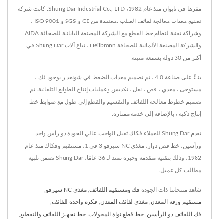
مقرها في تايوان منذ عام 1982، Shung Dar Industrial Co., LTD. كانت شركة
تصنيع معدات معالجة لفائف الصلب .معتمدة من CE و SGS و ISO 9001 ،
وشراكة تقنية لنظام خط القطع مع الشركة المصنعة اليابانية للصحافة AIDA
والشركة المصنعة الألمانية للصحافة Heilbronn ، تباع آلات Shung Dar في
أكثر من 30 دولة بسمعة متينة.
بناءً على صناعة 4.0 ، تم تصميم معدات الضغط في شونغدار بوجود فك ،
مستوحى ، مغذي ، قص ، نقل ، تكديس وعمليات إنتاج الطوابع التلقائية. تم
تصميم خطوط معالجة اللفائف والتقسيم والقطع إلى طول مع ضوابط خط
إنتاج ذكية ، بالإضافة إلى خدمة ممتازة.
تقدم Shung Dar للعملاء فكاك ثقيل الواجب عالي الجودة ذو رأس واحد
ورأسين، خط قص دوار، مغذي NC سيرفو 3 في 1، مستقيم وفكاك منذ عام
1982، وذلك بتقنية متقدمة وخبرة تمتد لـ 36 عامًا، Shung Dar تضمن تلبية
مطالب كل عميل.
شاهد منتجاتنا ذات الجودة
فك ومستقيم اللفائف
,
مغذي NC سيرفو
,
مستقيم ورقة المعدن
,
مغذي لفائف المعدن
,
فكرة واحدة للفائف
,
فك اللفائف ذو الرأسين
,
خط قطع نواة المحولات
,
خط تجهيز اللفائف والتقطيع
,