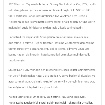
1982'den beri Tayvan'da bulunan Shung Dar Industrial Co., LTD., | çelik
rulo damgalama işleme ekipmanı üreticisi olmuştur.CE, SGS ve ISO
9001 sertifikalı, Japon pres üreticisi AIDA ve Alman pres üreticisi
Heilbronn ile sac kesme hattı sistemi teknik ortaklığı olan, Shung Dar'ın
makineleri güçlü bir itibarla 30'dan fazla ülkede satılmaktadır.
Endüstri 4.0'a dayanarak, Shungdar'in pres ekipmanı, makara açıcı,
düzleştirici, besleyici, kesici, transfer, istifleme ve otomatik damgalama
üretim süreçleriyle tasarlanmıştır. Bobin işleme, dilme ve uzunluğa
kesme hatları, akıllı üretim hattı kontrolleri ve mükemmel hizmet ile
tasarlanmıştır.
Shung Dar, 1982 yılından beri müşterilere yüksek kaliteli ağır hizmet tipi
tek ve çift başlı makas hattı, 3'ü 1 arada NC servo besleyici, düzeltici ve
açıcı sunmaktadır. Gelişmiş teknoloji ve 36 yıllık deneyimle Shung Dar,
her müşterinin taleplerini karşılamaktadır.
Kaliteli ürünlerimizi
Uncoiler & Düzleştirici
,
NC Servo Besleyici
,
Metal Levha Düzleştirici
,
Metal Bobin Besleyici
,
Tek Başlıklı Uncoiler
,