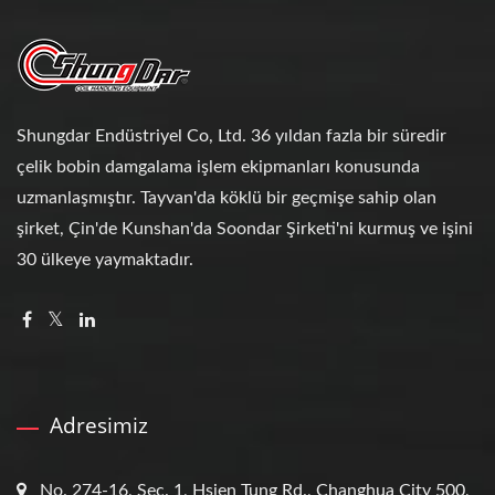
Shungdar Endüstriyel Co, Ltd. 36 yıldan fazla bir süredir
çelik bobin damgalama işlem ekipmanları konusunda
uzmanlaşmıştır. Tayvan'da köklü bir geçmişe sahip olan
şirket, Çin'de Kunshan'da Soondar Şirketi'ni kurmuş ve işini
30 ülkeye yaymaktadır.
Adresimiz
No. 274-16, Sec. 1, Hsien Tung Rd., Changhua City 500,