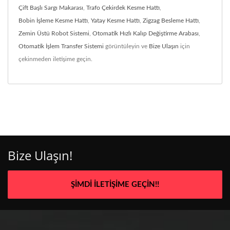
Çift Başlı Sargı Makarası
,
Trafo Çekirdek Kesme Hattı
,
Bobin İşleme Kesme Hattı
,
Yatay Kesme Hattı
,
Zigzag Besleme Hattı
,
Zemin Üstü Robot Sistemi
,
Otomatik Hızlı Kalıp Değiştirme Arabası
,
Otomatik İşlem Transfer Sistemi
görüntüleyin ve
Bize Ulaşın
için
çekinmeden iletişime geçin.
Bize Ulaşın!
ŞIMDI İLETIŞIME GEÇIN!!