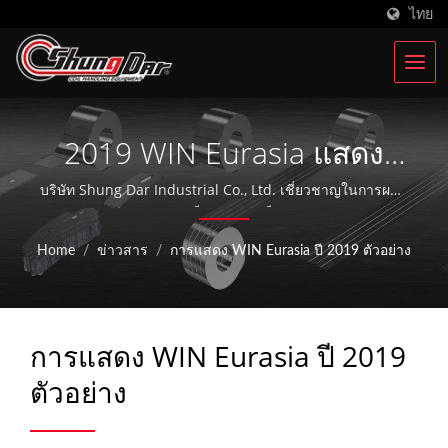
ไทย
2019 WIN Eurasia แสดง
ตัวอย่าง | ผู้ผลิตอุปกรณ์ให้
บริษัท Shung Dar Industrial Co., Ltd. เชี่ยวชาญในการผลิต
อุปกรณ์ประมวลผลเหล็กคอยล์มาเป็นเวลากว่า 36 ปี มี
อาหารอัตโนมัติ ISO 9001 |
รากฐานแน่นอนในประเทศไต้หวันและสร้างบริษัท Soondar
Home
/
ข่าวสาร
/
การแสดง WIN Eurasia ปี 2019 ตัวอย่าง
ในเมืองกุนซาน จีน และกำลังขยายธุรกิจไปยัง 30 ประเทศ
Shung Dar Industrial Co.,
LTD.
การแสดง WIN Eurasia ปี 2019
ตัวอย่าง