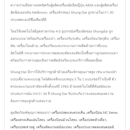
ความร่วมมือทางเทคนิคกับผู้ผลิตเครื่องอัดฉีดญี่ปุ่น AIDA และผู้ผลิตเครื่อง
อัดฉีดเยอรมัน Heilbronn, เครื่องจักรของ Shung Dar ถูกขายในกว่า 30
ประเทศและมีชื่อเสียงที่ดี
โดยใช้เทคโนโลยีอุตสาหกรรม 4.0 อุปกรณ์เครื่องอัดของ Shungdar ถูก
ออกแบบมาพร้อมกับเครื่องเป่า, เครื่องปรับระดับ, เครื่องป้อนวัตถุดิบ, เครื่อง
ตัด, เครื่องโอนย้าย, เครื่องเรียงและกระบวนการผลิตด้วยการตีแบบ
อัตโนมัติ กระบวนการประมวลผลและตัดและตัดเป็นชิ้นยาวถูกออกแบบมา
พร้อมกับการควบคุมเส้นการผลิตอัจฉริยะและบริการที่ยอดเยี่ยม
Shung Dar มีการให้บริการลูกค้าด้วยเครื่องจักรคุณภาพสูง เช่น แกนเปล่า
แบบเดี่ยวและแบบคู่ ไลน์ตัดเหล็กแบบหมุน 3 ใน 1 แบบเซอร์โวเอ็นซี ตัว
ตรงและแกนเปล่าตัดเหล็กตั้งแต่ปี 1982 ด้วยเทคโนโลยีที่ทันสมัยและ
ประสบการณ์มากกว่า 36 ปี Shung Dar รับประกันว่าจะตอบสนองความ
ต้องการของลูกค้าแต่ละราย
ดูผลิตภัณฑ์คุณภาพของเรา
เครื่องปลดและตรงเส้น
,
เครื่องป้อน NC Servo
,
เครื่องตรงเส้นแผ่นโลหะ
,
เครื่องป้อนม้วนโลหะ
,
เครื่องปลดหัวเดี่ยว
,
เครื่องปลดสายคู่
,
เครื่องตัดแกนหม้อแปลง
,
เครื่องประมวลผลแผ่นคอยล์
,