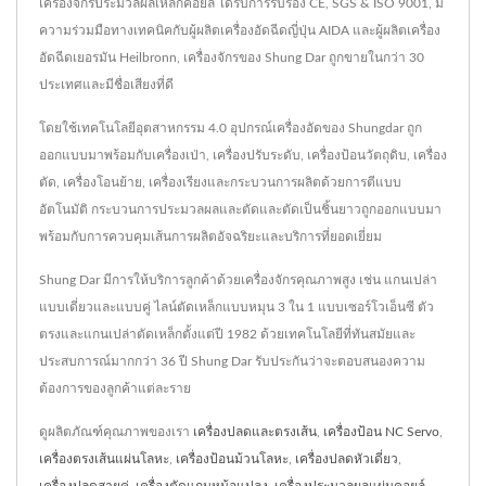
เครื่องจักรประมวลผลเหล็กคอยล์ ได้รับการรับรอง CE, SGS & ISO 9001, มี
ความร่วมมือทางเทคนิคกับผู้ผลิตเครื่องอัดฉีดญี่ปุ่น AIDA และผู้ผลิตเครื่อง
อัดฉีดเยอรมัน Heilbronn, เครื่องจักรของ Shung Dar ถูกขายในกว่า 30
ประเทศและมีชื่อเสียงที่ดี
โดยใช้เทคโนโลยีอุตสาหกรรม 4.0 อุปกรณ์เครื่องอัดของ Shungdar ถูก
ออกแบบมาพร้อมกับเครื่องเป่า, เครื่องปรับระดับ, เครื่องป้อนวัตถุดิบ, เครื่อง
ตัด, เครื่องโอนย้าย, เครื่องเรียงและกระบวนการผลิตด้วยการตีแบบ
อัตโนมัติ กระบวนการประมวลผลและตัดและตัดเป็นชิ้นยาวถูกออกแบบมา
พร้อมกับการควบคุมเส้นการผลิตอัจฉริยะและบริการที่ยอดเยี่ยม
Shung Dar มีการให้บริการลูกค้าด้วยเครื่องจักรคุณภาพสูง เช่น แกนเปล่า
แบบเดี่ยวและแบบคู่ ไลน์ตัดเหล็กแบบหมุน 3 ใน 1 แบบเซอร์โวเอ็นซี ตัว
ตรงและแกนเปล่าตัดเหล็กตั้งแต่ปี 1982 ด้วยเทคโนโลยีที่ทันสมัยและ
ประสบการณ์มากกว่า 36 ปี Shung Dar รับประกันว่าจะตอบสนองความ
ต้องการของลูกค้าแต่ละราย
ดูผลิตภัณฑ์คุณภาพของเรา
เครื่องปลดและตรงเส้น
,
เครื่องป้อน NC Servo
,
เครื่องตรงเส้นแผ่นโลหะ
,
เครื่องป้อนม้วนโลหะ
,
เครื่องปลดหัวเดี่ยว
,