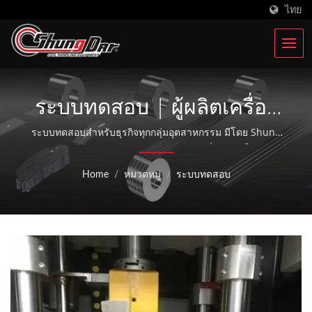
ไทย
ระบบทดสอบ | ผู้ผลิตเครื่อง
อัดและประกอบเหล็กคอยล์
ระบบทดสอบสำหรับธุรกิจทุกกลุ่มอุตสาหกรรม มีโดย Shung
Dar / Shungdar Industrial Co., Ltd. เชี่ยวชาญในการ
ในไต้หวัน | Shung Dar
จัดหาอุปกรณ์ประมวลผลเหล็กคอยล์มาเกือบ 36 ปี มีรากฐาน
Home
/
หมวดหมู่
/
ระบบทดสอบ
แน่นอนในไต้หวันและสร้าง Soondar Compnay ในเมืองกุน
Industrial Co., LTD.
ซาน ประเทศจีน และกำลังขยายธุรกิจไปยัง 30 ประเทศ