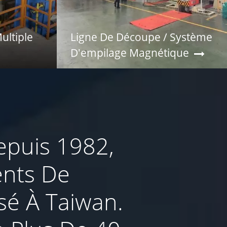
ultiple
Ligne De Découpe / Système
D'empilage Magnétique
Depuis 1982,
ents De
sé À Taiwan.