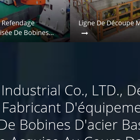
e Refendage
Ligne De Découpe M
isée De Bobines
ndustrial Co., LTD., 
 Fabricant D'équipem
De Bobines D'acier Ba