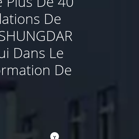
e Plus De 40
lations De
De SHUNGDAR
ui Dans Le
ormation De