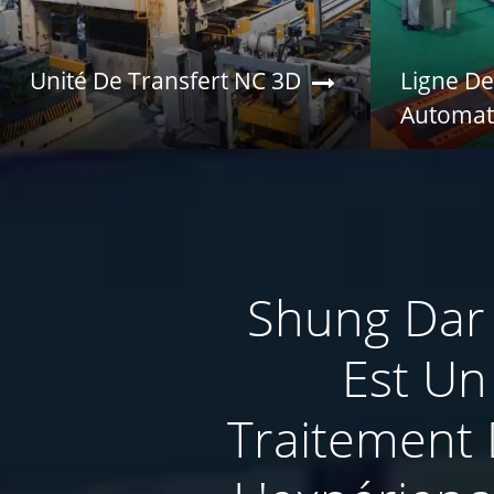
Unité De Transfert NC 3D
Ligne D
Automat
D'acier
Shung Dar I
Est Un
Traitement 